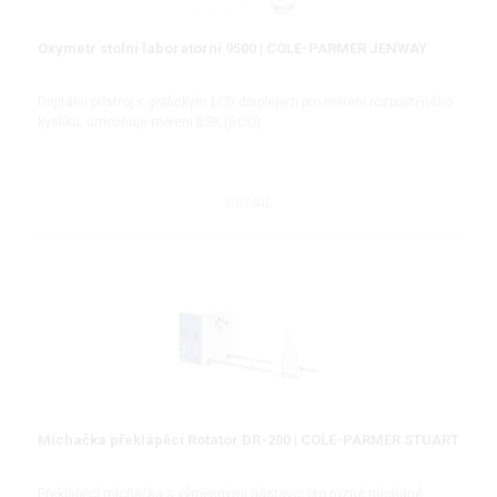
Oxymetr stolní laboratorní 9500 | COLE-PARMER JENWAY
Digitální přístroj s grafickým LCD displejem pro měření rozpuštěného
kyslíku, umožňuje měření BSK (BOD)
DETAIL
Míchačka překlápěcí Rotator DR-200 | COLE-PARMER STUART
Překlápěcí míchačka s výměnnými nástavci pro různé míchané