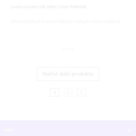
Lázeň chladící CB-200D | COLE-PARMER
Chlazená bloková lázeň pro inkubace vzorků při nízkých teplotách
DETAIL
Načíst další produkty
1
2
3
Info