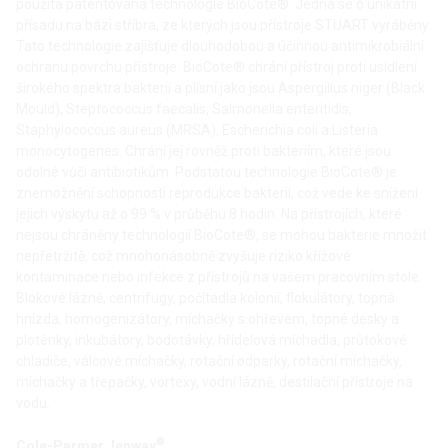
použita patentovaná technologie BioCote®. Jedná se o unikátní
přísadu na bázi stříbra, ze kterých jsou přístroje STUART vyráběny.
Tato technologie zajišťuje dlouhodobou a účinnou antimikrobiální
ochranu povrchu přístroje. BioCote® chrání přístroj proti usídlení
širokého spektra bakterií a plísní jako jsou Aspergillus niger (Black
Mould), Steptococcus faecalis, Salmonella enteritidis,
Staphylococcus aureus (MRSA), Escherichia coli a Listeria
monocytogenes. Chrání jej rovněž proti bakteriím, které jsou
odolné vůči antibiotikům. Podstatou technologie BioCote® je
znemožnění schopnosti reprodukce bakterií, což vede ke snížení
jejich výskytu až o 99 % v průběhu 8 hodin. Na přístrojích, které
nejsou chráněny technologií BioCote®, se mohou bakterie množit
nepřetržitě, což mnohonásobně zvyšuje riziko křížové
kontaminace nebo infekce z přístrojů na vašem pracovním stole.
Blokové lázně, centrifugy, počítadla kolonií, flokulátory, topná
hnízda, homogenizátory, míchačky s ohřevem, topné desky a
ploténky, inkubátory, bodotávky, hřídelová míchadla, průtokové
chladiče, válcové míchačky, rotační odparky, rotační míchačky,
míchačky a třepačky, vortexy, vodní lázně, destilační přístroje na
vodu.
®
Cole-Parmer Jenway