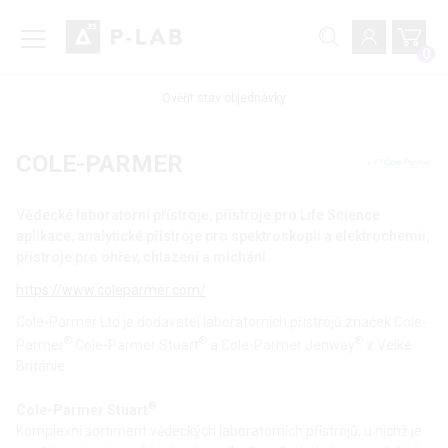
0
Ověřit stav objednávky
COLE-PARMER
Vědecké laboratorní přístroje, přístroje pro Life Science
aplikace, analytické přístroje pro spektroskopii a elektrochemii,
přístroje pro ohřev, chlazení a míchání.
https://www.coleparmer.com/
Cole-Parmer Ltd je dodavatel laboratorních přístrojů značek Cole-
®
®
®
Parmer
Cole-Parmer Stuart
a Cole-Parmer Jenway
z Velké
Británie.
®
Cole-Parmer Stuart
Komplexní sortiment vědeckých laboratorních přístrojů, u nichž je