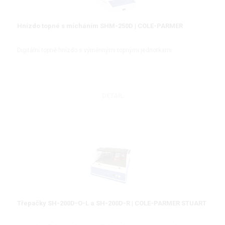
Hnízdo topné s mícháním SHM-250D | COLE-PARMER
Digitální topné hnízdo s výměnnými topnými jednotkami
DETAIL
Třepačky SH-200D-O-L a SH-200D-R | COLE-PARMER STUART