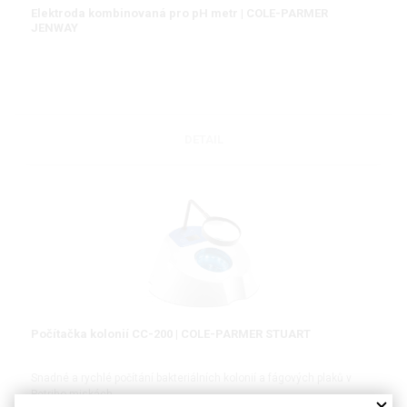
Elektroda kombinovaná pro pH metr | COLE-PARMER
JENWAY
DETAIL
Počítačka kolonií CC-200 | COLE-PARMER STUART
Snadné a rychlé počítání bakteriálních kolonií a fágových plaků v
Petriho miskách