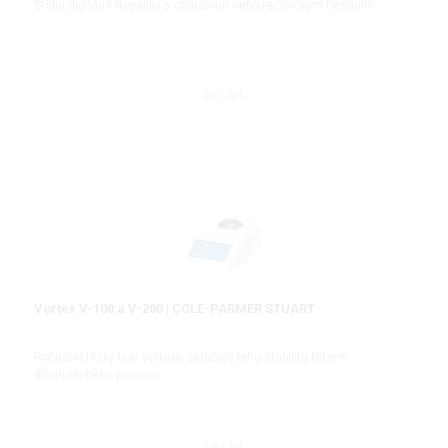
Stolní digitální třepačky s orbitálním nebo reciprokým třepáním
DETAIL
Vortex V-100 a V-200 | COLE-PARMER STUART
Robustní nízký tvar vortexu zaručuje jeho stabilitu během
dlouhodobého provozu
DETAIL