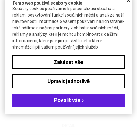
Tento web používá soubory cookie.
Soubory cookies používáme k personalizaci obsahu a
reklam, poskytování funkcí sociálních médií a analýze naší
DETAIL
návštěvnosti. Informace o vašem používání našich stránek
také sdílíme s našimi partnery v oblasti sociálních médií,
reklamy a analýzy, kteří je mohou kombinovat s dalšími
informacemi, které jste jim poskytli, nebo které
shromáždili při vašem používání jejich služeb.
Zakázat vše
Upravit jednotlivě
Míchačka zkumavek rotační TR-200 a TR-200D | COLE-
PARMER STUART
Pro extrakci, hematologii a šetrné míchání buněčných suspenzí
Povolit vše
DETAIL