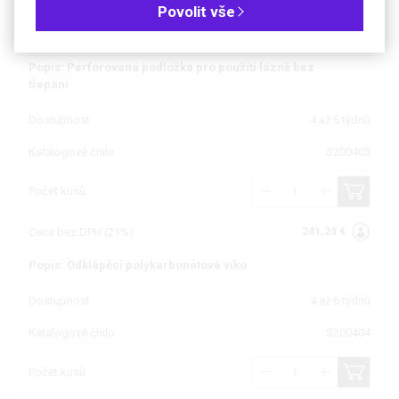
Povolit vše
795,49 €
Cena bez DPH (21%)
Popis: Perforovaná podložka pro použití lázně bez
třepání
Dostupnost
4 až 6 týdnů
Katalogové číslo
S200403
Počet kusů
241,24 €
Cena bez DPH (21%)
Popis: Odklápěcí polykarbonátové víko
Dostupnost
4 až 6 týdnů
Katalogové číslo
S200404
Počet kusů