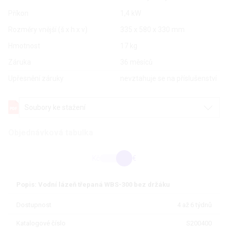
Příkon
1,4 kW
Rozměry vnější (š x h x v)
335 x 580 x 330 mm
Hmotnost
17 kg
Záruka
36 měsíců
Upřesnění záruky
nevztahuje se na příslušenství
Soubory ke stažení
Objednávková tabulka
Kč
€
Popis: Vodní lázeň třepaná WBS-300 bez držáku
Dostupnost
4 až 6 týdnů
Katalogové číslo
S200400