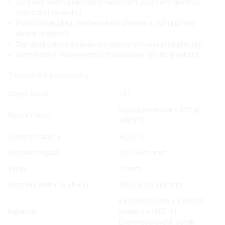
Uchycení nádob pěti silnými napnutými pružinami dovoluje
maximální variabilitu
Pohyb držáku bez mechanických převodů v lázni pomocí
silných magnetů
Digitální kontrola a nastavení teploty, ochrana proti přehřátí
Senzor nízké hladiny vody a zabudovaný výpustný kohout
Technické parametry
Objem lázně
24 l
teplota místnosti + 5 °C až
Rozsah teplot
+99,9 °C
Teplotní stabilita
±0,25 °C
Rychlost třepání
20-150 ot./min
Výkyv
20 mm
Rozměry vnitřní (š x h x v)
300 x 500 x 200 mm
8 x 250 ml, nebo 6 x 500 ml
Kapacita
anebo 4 x 1000 ml
Erlenmeyerových baněk