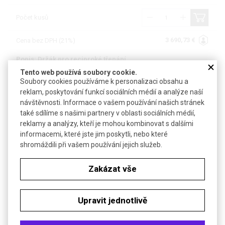
Počet kusů
3 690,73 €
Cena bez DPH (21%)
Popis: Držák pro reciproké třepání
Tento web používá soubory cookie.
Dostupnost
4 až 6 týdnů
Soubory cookies používáme k personalizaci obsahu a
reklam, poskytování funkcí sociálních médií a analýze naší
Katalogové číslo
S200401
návštěvnosti. Informace o vašem používání našich stránek
také sdílíme s našimi partnery v oblasti sociálních médií,
Počet kusů
reklamy a analýzy, kteří je mohou kombinovat s dalšími
informacemi, které jste jim poskytli, nebo které
777,13 €
Cena bez DPH (21%)
shromáždili při vašem používání jejich služeb.
Popis: Držák pro orbitální třepání
Zakázat vše
Dostupnost
4 až 6 týdnů
Upravit jednotlivě
Katalogové číslo
S200402
Počet kusů