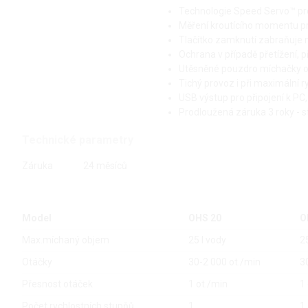
Technologie Speed Servo™ pro
Měření kroutícího momentu p
Tlačítko zamknutí zabraňuje
Ochrana v případě přetížení, 
Utěsněné pouzdro míchačky odpov
Tichý provoz i při maximální r
USB výstup pro připojení k P
Prodloužená záruka 3 roky - s
Technické parametry
Záruka
24 měsíců
Model
OHS 20
O
Max.míchaný objem
25 l vody
2
Otáčky
30-2 000 ot./min
3
Přesnost otáček
1 ot./min
1
Počet rychlostních stupňů
1
1