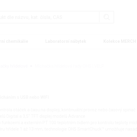
rní chemikálie
Laboratorní nábytek
Kolekce MERCH
ačky hřídelové
Míchačka hřídelová řady OHS | VELP
mícháním s USB nebo WIFI
ontrola otáček a času na displeji, kontinuální provoz nebo časový spinač
lů Digital a 3,5" TFT displej modelů Advance
 funkcemi a externím PT 100 teplotním čidlem pro kontrolu teploty m
měru hřídele 1 až 13 mm, technologie OHS SmartChuck™ umožňuje nasad