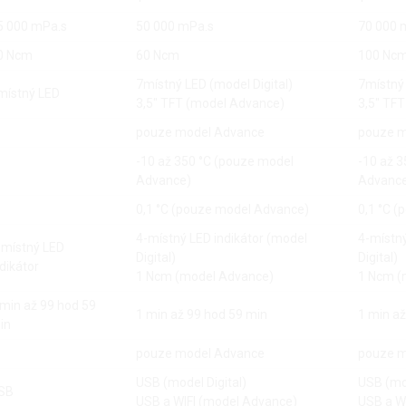
5 000 mPa.s
50 000 mPa.s
70 000 
0 Ncm
60 Ncm
100 Nc
7místný LED (model Digital)
7místný 
místný LED
3,5" TFT (model Advance)
3,5" TF
pouze model Advance
pouze m
-10 až 350 °C (pouze model
-10 až 
Advance)
Advanc
0,1 °C (pouze model Advance)
0,1 °C 
4-místný LED indikátor (model
4-místný
-místný LED
Digital)
Digital)
ndikátor
1 Ncm (model Advance)
1 Ncm (
 min až 99 hod 59
1 min až 99 hod 59 min
1 min až
in
pouze model Advance
pouze m
USB (model Digital)
USB (mod
SB
USB a WIFI (model Advance)
USB a W