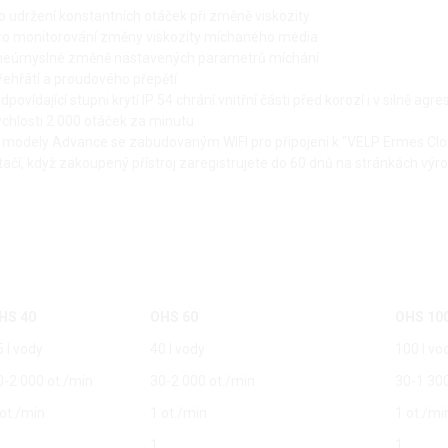
 udržení konstantních otáček při změně viskozity
ro monitorování změny viskozity míchaného média
 neúmyslné změně nastavených parametrů míchání
přehřátí a proudového přepětí
ídající stupni krytí IP 54 chrání vnitřní části před korozí i v silně agre
ychlosti 2 000 otáček za minutu
C, modely Advance se zabudovaným WIFI pro připojeni k "VELP Ermes Cl
tačí, když zakoupený přístroj zaregistrujete do 60 dnů na stránkách vý
HS 40
OHS 60
OHS 10
5 l vody
40 l vody
100 l vo
0-2 000 ot./min
30-2 000 ot./min
30-1 300
 ot./min
1 ot./min
1 ot./mi
1
1