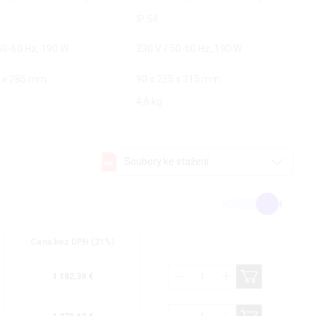
IP 54
50-60 Hz, 190 W
230 V / 50-60 Hz, 190 W
5 x 285 mm
90 x 235 x 315 mm
4,6 kg
Soubory ke stažení
Kč
€
Cena bez DPH (21%)
1 182,39 €