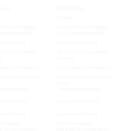
mPa.s
100 000 mPa.s
m
200 Ncm
LED (model Digital)
7místný LED (model Digital)
T (model Advance)
3,5" TFT (model Advance)
odel Advance
pouze model Advance
350 °C (pouze model
-10 až 350 °C (pouze model
e)
Advance)
(pouze model Advance)
0,1 °C (pouze model Advance)
 LED indikátor (model
4-místný LED indikátor (model
Digital)
model Advance)
1 Ncm (model Advance)
 99 hod 59 min
1 min až 99 hod 59 min
odel Advance
pouze model Advance
el Digital)
USB (model Digital)
IFI (model Advance)
USB a WIFI (model Advance)