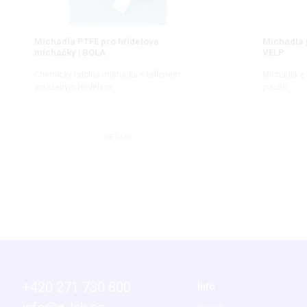
Míchadla PTFE pro hřídelové
Míchadla 
míchačky | BOLA
VELP
Chemicky odolná míchadla s teflonem
Míchadla z 
potaženým hřídelem
použití
DETAIL
+420 271 730 800
Info