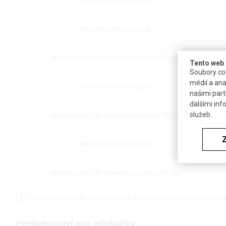
Míchačka OHS 40 Digital
Míchačka OHS 60 Digital
Míchačka OHS 60 Advance se sondou PT 100
Tento web 
Soubory coo
médií a ana
Míchačka OHS 100 Digital
našimi part
dalšími inf
služeb.
Míchačka OHS 100 Advance se sondou PT 100
Míchačka OHS 200 Digital
Míchačka OHS 200 Advance se sondou PT 100
Hřídelové míchačky řady OHS dodáváme s návodem pro použití, mode
Příslušenství pro míchačky