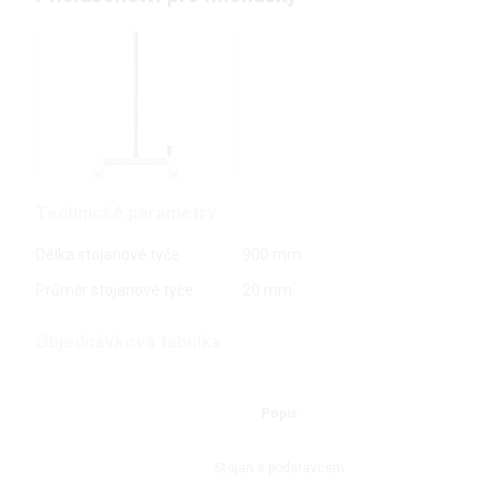
Technické parametry
Délka stojanové tyče
900 mm
Průměr stojanové tyče
20 mm
Objednávková tabulka
Popis
Stojan s podstavcem