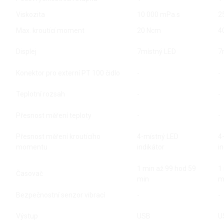
Viskozita
10 000 mPa.s
2
Max. kroutící moment
20 Ncm
4
Displej
7místný LED
7
Konektor pro externí PT 100 čidlo
-
-
Teplotní rozsah
-
-
Přesnost měření teploty
-
-
Přesnost měření kroutícího
4-místný LED
4
momentu
indikátor
i
1 min až 99 hod 59
1
Časovač
min
m
Bezpečnostní senzor vibrací
-
-
Výstup
USB
U