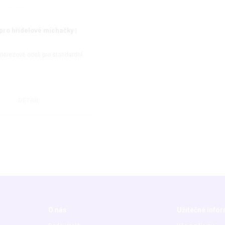
pro hřídelové míchačky |
nerezové oceli pro standardní
DETAIL
O nás
Užitečné info