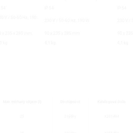
P 54
IP 54
IP 54
30 V / 50-60 Hz, 190
230 V / 50-60 Hz, 190 W
230 V / 
0 x 235 x 285 mm
90 x 235 x 285 mm
90 x 23
,1 kg
4,1 kg
4,1 kg
Max.míchaný objem (l)
Dostupnost
Katalogové číslo
25
2 týdny
X201494