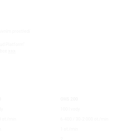
sivním prostředí
oud Platform"
robce
>>>
0
OHS 200
dy
100 l vody
 ot./min
6-400 / 30-2 000 ot./min
n
1 ot./min
2