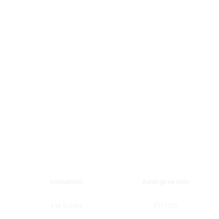
Dostupnost
Katalogové číslo
4 až 6 týdnů
X111302