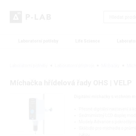
Laboratorní potřeby
Life Science
Laborato
Laboratorní potřeby
Laboratorní přístroje
Míchačky
Mích
Míchačka hřídelová řady OHS | VELP
Digitální míchačky s vrchním 
Přesné digitální nastavení a k
Sedmimístný LCD displej mode
Modely Advance s pokročilými
Sklíčidlo pro míchadla o prů
rukou