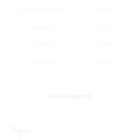
skladem: méně než 5 bal.
X111301
4 až 6 týdnů
X111063
4 až 6 týdnů
X111060
2 až 3 týdny
X100372
PŘÍSLUŠENSTVÍ