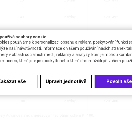
25
2 týdny
X201493
40
2 týdny
X201492
40
2 týdny
X201482
používá soubory cookie.
kies používáme k personalizaci obsahu a reklam, poskytování funkcí so
lýze naší návštěvnosti. Informace o vašem používání našich stránek tak
100
2 týdny
X201491
nery v oblasti sociálních médií, reklamy a analýzy, kteří je mohou kombi
ormacemi, které jste jim poskytli, nebo které shromáždili při vašem použív
100
2 týdny
X201481
Zakázat vše
Upravit jednotlivě
Povolit vše
100
2 týdny
X201490
100
2 týdny
X201480
ly Advance navíc s nerezovým teplotním čidlem PT 100.