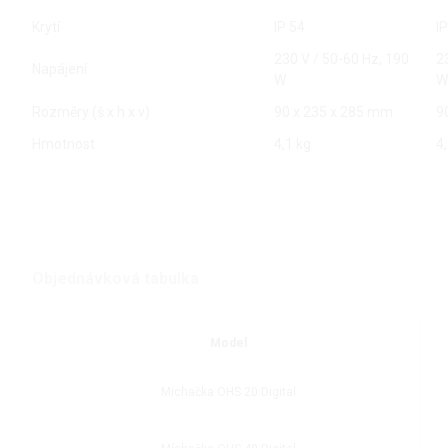
Krytí
IP 54
I
230 V / 50-60 Hz, 190
2
Napájení
W
W
Rozměry (š x h x v)
90 x 235 x 285 mm
9
Hmotnost
4,1 kg
4
Objednávková tabulka
Model
Míchačka OHS 20 Digital