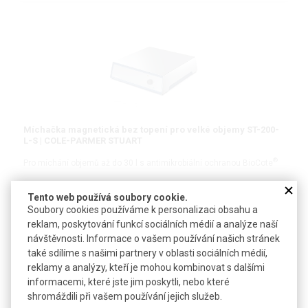
Míchačka magnetická bez topení pro velké objemy ST-200-
L-S | COLE-PARMER STUART
®
Pro míchání objemů až do 30 l s antimikrobiální ochranou BioCote
Tento web používá soubory cookie.
Soubory cookies používáme k personalizaci obsahu a
reklam, poskytování funkcí sociálních médií a analýze naší
DETAIL
návštěvnosti. Informace o vašem používání našich stránek
také sdílíme s našimi partnery v oblasti sociálních médií,
reklamy a analýzy, kteří je mohou kombinovat s dalšími
informacemi, které jste jim poskytli, nebo které
shromáždili při vašem používání jejich služeb.