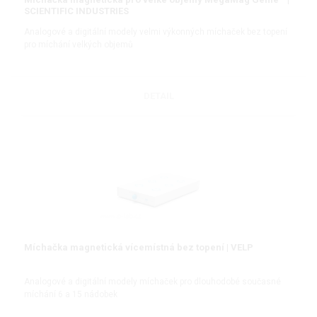
SCIENTIFIC INDUSTRIES
Analogové a digitální modely velmi výkonných míchaček bez topení
pro míchání velkých objemů
DETAIL
Míchačka magnetická vícemístná bez topení | VELP
Analogové a digitální modely míchaček pro dlouhodobé současné
míchání 6 a 15 nádobek