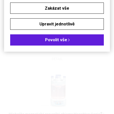
Zakázat vše
Upravit jednotlivě
Míchačka magnetická bez topení MAXI a POWER DIRECT |
®
VARIOMAG
Bezmotorové míchačky s přímou regulací otáček
Povolit vše
DETAIL
®
Míchačka magnetická pro velké objemy MegaMag Genie
|