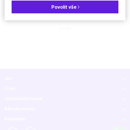
Digitální topné hnízdo s výměnnými topnými jednotkami
Povolit vše
DETAIL
Info
O nás
Užitečné informace
Kde nás najdete
Newsletter