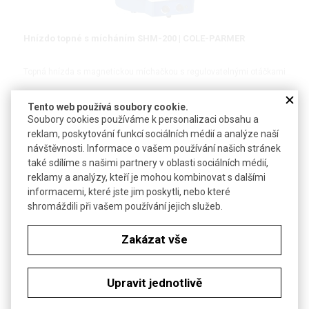
Hnízdo topné s mícháním SHM-200 | COLE-PARMER
Topná hnízda s magnetickou míchačkou s regulovatelnými otáčkami
Tento web používá soubory cookie.
Soubory cookies používáme k personalizaci obsahu a
reklam, poskytování funkcí sociálních médií a analýze naší
DETAIL
návštěvnosti. Informace o vašem používání našich stránek
také sdílíme s našimi partnery v oblasti sociálních médií,
reklamy a analýzy, kteří je mohou kombinovat s dalšími
informacemi, které jste jim poskytli, nebo které
shromáždili při vašem používání jejich služeb.
Zakázat vše
Upravit jednotlivě
Hnízdo topné s mícháním SHM-250D | COLE-PARMER