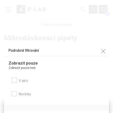
0
Ověřit stav objednávky
Mikrodávkovací pipety
Podrobné filtrování
Zboží z kategorie
Zobrazit pouze
Zobrazit pouze text
Podrobné filtrování
V akci
Novinky
Tento web používá soubory cookie.
Soubory cookies používáme k personalizaci obsahu a