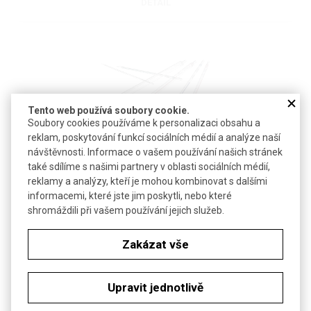
DETAIL
Tento web používá soubory cookie.
Soubory cookies používáme k personalizaci obsahu a
reklam, poskytování funkcí sociálních médií a analýze naší
®
návštěvnosti. Informace o vašem používání našich stránek
Pipeta sérologická CELLSTAR
| GREINER BIO-ONE
také sdílíme s našimi partnery v oblasti sociálních médií,
reklamy a analýzy, kteří je mohou kombinovat s dalšími
Sterilní sérologické pipety s maximální přesností
informacemi, které jste jim poskytli, nebo které
shromáždili při vašem používání jejich služeb.
Zakázat vše
DETAIL
Upravit jednotlivě