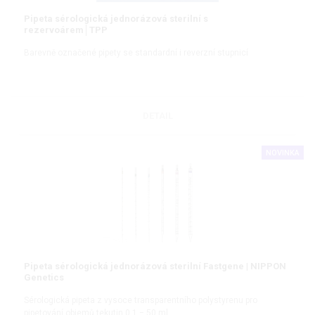
Pipeta sérologická jednorázová sterilní s
rezervoárem│TPP
Barevně označené pipety se standardní i reverzní stupnicí
DETAIL
NOVINKA
Pipeta sérologická jednorázová sterilní Fastgene | NIPPON
Genetics
Sérologická pipeta z vysoce transparentního polystyrenu pro
pipetování objemů tekutin 0,1 − 50 ml