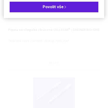
Povolit vše
®
Pipeta sérologická zkrácená CELLSTAR
| GREINER BIO-ONE
Zkrácená verze sterilních sérologických pipet
DETAIL