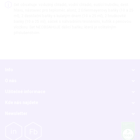
Set obsahuje: vzdušný chladič, vodní chladič, sušící trubičku, dest.
hlavu, nástavec pro teploměr, alonž, 2 Erlenmayerovy baňky (10 a 25
ml), 2 destilační baňky s kulatým dnem (10 a 25 ml), 2 hruškovité
baňky (10 a 25 ml), sáček s náhradními těsněními, kufřík s pěnovou
vložkou. Set NEOBSAHUJE dělicí baňku, která je volitelným
příslušenstvím.
Info
O nás
Užitečné informace
Kde nás najdete
Newsletter