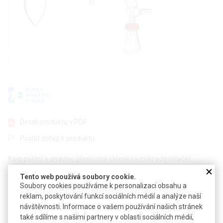
Detail produktu v PDF
Poslat dotaz k produktu
Kompaktní a snadno přenosná skleněná mikrodestilační
aparatura
Tento web používá soubory cookie.
Soubory cookies používáme k personalizaci obsahu a
Umožňuje provádět reakce se spotřebou reagencií v řádu
reklam, poskytování funkcí sociálních médií a analýze naší
miligramů
návštěvnosti. Informace o vašem používání našich stránek
Sestavena z 12 kusů skla se zábrusy 14/10, které dovolují
také sdílíme s našimi partnery v oblasti sociálních médií,
sestavit aparaturu dle aktuálních potřeb