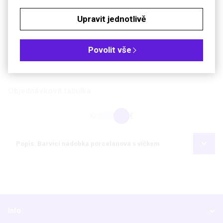
Vnější rozměry nádobky
70 × 40 mm
Upravit jednotlivě
Výška nádobky
86 mm
Vnější rozměry víčka
75 × 48 mm
Povolit vše
Výška víčka
6 mm
Maximální teplota použití
1 000 °C
Objednávková tabulka
Kč
€
Popis: Barvicí nádobka porcelánová s víčkem
Info