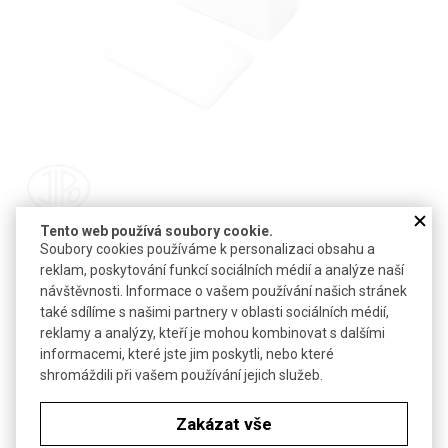
Tento web používá soubory cookie.
Detail produktu v PDF
Soubory cookies používáme k personalizaci obsahu a
reklam, poskytování funkcí sociálních médií a analýze naší
Poslat dotaz k produktu
návštěvnosti. Informace o vašem používání našich stránek
také sdílíme s našimi partnery v oblasti sociálních médií,
Z glazovaného porcelánu pro barvení preparátů citlivých na
reklamy a analýzy, kteří je mohou kombinovat s dalšími
světlo
informacemi, které jste jim poskytli, nebo které
shromáždili při vašem používání jejich služeb.
Pro 6 ks mikroskopických skel 26 × 76 mm
Technické parametry
Zakázat vše