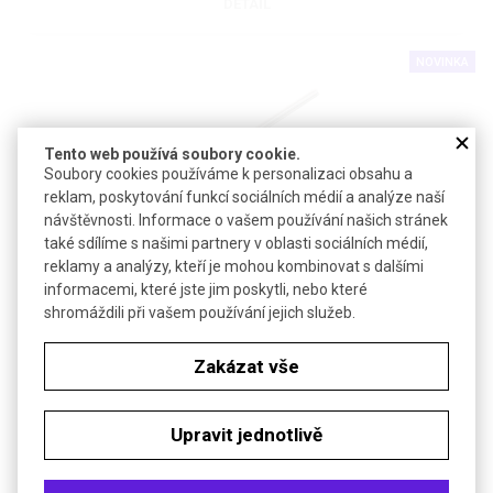
DETAIL
NOVINKA
Tento web používá soubory cookie.
Soubory cookies používáme k personalizaci obsahu a
reklam, poskytování funkcí sociálních médií a analýze naší
návštěvnosti. Informace o vašem používání našich stránek
Špachtle Drigalski
také sdílíme s našimi partnery v oblasti sociálních médií,
reklamy a analýzy, kteří je mohou kombinovat s dalšími
informacemi, které jste jim poskytli, nebo které
Autoklávovatelný Drigalského triangl pro rovnoměrný roztěr vzorků
shromáždili při vašem používání jejich služeb.
Zakázat vše
DETAIL
Upravit jednotlivě