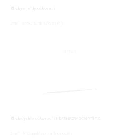
Kličky a jehly očkovací
Sterilní inokulační kličky a jehly
DETAIL
Klička/jehla očkovací | HEATHROW SCIENTIFIC
Sterilní klička jehla pro jedno použití