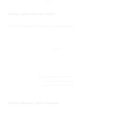
Kličky a jehly očkovací | NEST
Sterilní inokulační kličky a jehly z polypropylenu
DETAIL
Klička očkovací, jehla a lanceta