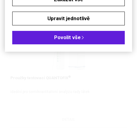
DETAIL
Upravit jednotlivě
Povolit vše
®
Proužky testovací QUANTOFIX
Ideální pro semikvantitativní analýzu řady látek
DETAIL