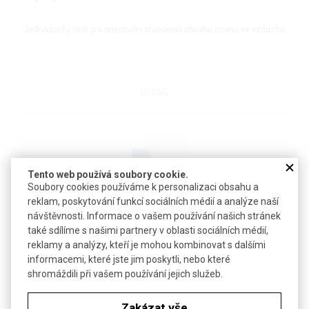
Jednoduchý test pro orientační stanovení obsahu ozonu ve vzduchu
DETAIL
Tento web používá soubory cookie.
Soubory cookies používáme k personalizaci obsahu a
reklam, poskytování funkcí sociálních médií a analýze naší
návštěvnosti. Informace o vašem používání našich stránek
také sdílíme s našimi partnery v oblasti sociálních médií,
Papírky testovací na uhlovodíky
reklamy a analýzy, kteří je mohou kombinovat s dalšími
informacemi, které jste jim poskytli, nebo které
Papírky pro rychlé určení přítomnosti uhlovodíků ve vodě nebo v půdě
shromáždili při vašem používání jejich služeb.
Zakázat vše