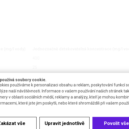
e (mg/l vody)
Jednoznačně detekovatelná koncentrace (mg/l vo
400
25
10
používá soubory cookie.
kies používáme k personalizaci obsahu a reklam, poskytování funkcí so
5
lýze naší návštěvnosti. Informace o vašem používání našich stránek tak
nery v oblasti sociálních médií, reklamy a analýzy, kteří je mohou kombi
ormacemi, které jste jim poskytli, nebo které shromáždili při vašem použív
Zakázat vše
Upravit jednotlivě
Povolit vše
Dostupnost
Katalogové číslo
Ce