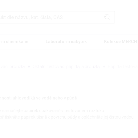
rní chemikálie
Laboratorní nábytek
Kolekce MERCH
tovací proužky
Ostatní testovací papírky a proužky
Papírky testova
omnosti uhlovodíků ve vodě nebo v půdě
dě namáčejte papírek opakovaně v testovaném roztoku
přitiskněte papírek těsně k povrchu půdy a opláchněte jej čistou vodou