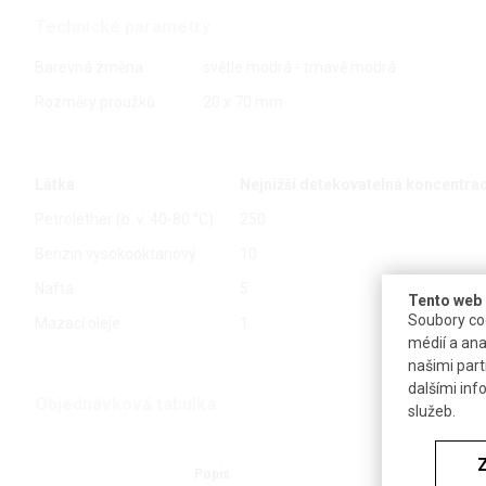
Technické parametry
Barevná změna
světle modrá - tmavě modrá
Rozměry proužků
20 x 70 mm
Látka
Nejnižší detekovatelná koncentrac
Petrolether (b. v. 40-80 °C)
250
Benzin vysokooktanový
10
Nafta
5
Tento web 
Soubory coo
Mazací oleje
1
médií a ana
našimi part
dalšími inf
Objednávková tabulka
služeb.
Popis
Balení