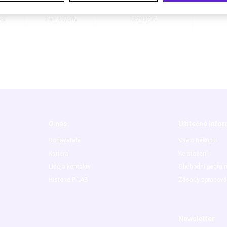
ků
3 až 4 týdny
R283271
O nás
Užitečné info
Dodavatelé
Vše o nákupu
Kariéra
Ke stažení
Lidé a kontakty
Obchodní podmí
Historie P-LAB
Zásady zpracová
Newsletter