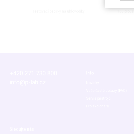
Testovací papírky na uhlovodíky
100 prouž
+420 271 730 800
Info
info@p-lab.cz
Novinky
Vaše časté dotazy (FAQ)
Servis přístrojů
Pro akcionáře
Sledujte nás