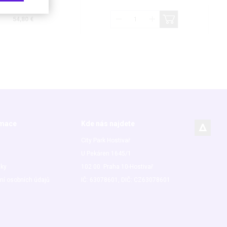
54,80 €
rmace
Kde nás najdete
City Park Hostivař
U Pekáren 1645/1
nky
102 00 Praha 10-Hostivař
ní osobních údajů
IČ: 63078601, DIČ: CZ63078601