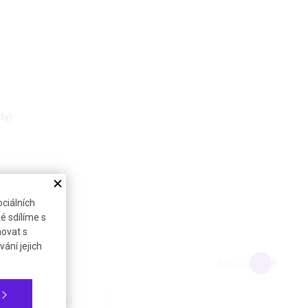
dy)
ciálních
é sdílíme s
novat s
ání jejich
Kč
€
na bez DPH (21%)