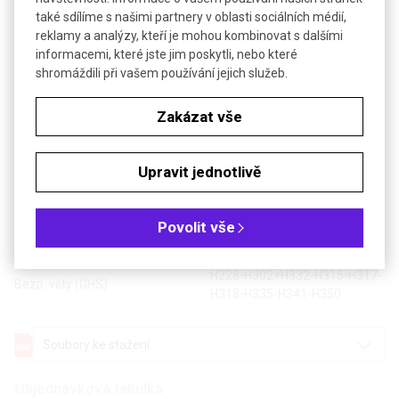
Čistota: min 95 %, čistý
také sdílíme s našimi partnery v oblasti sociálních médií,
reklamy a analýzy, kteří je mohou kombinovat s dalšími
informacemi, které jste jim poskytli, nebo které
PARAFORMALDEHYD
shromáždili při vašem používání jejich služeb.
Zakázat vše
Upravit jednotlivě
Poslat dotaz k produktu
Technické parametry
Povolit vše
Teplota skladování
+4 °C
H228-H302+H332-H315-H317-
Bezp. věty (GHS)
H318-H335-H341-H350
Soubory ke stažení
Objednávková tabulka