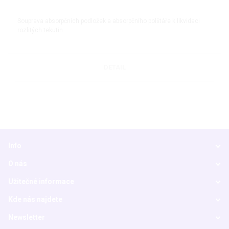
Souprava absorpčních podložek a absorpčního polštáře k likvidaci
rozlitých tekutin
DETAIL
Info
O nás
Užitečné informace
Kde nás najdete
Newsletter