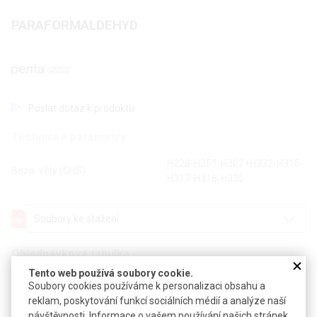
PARAFORMALDEHYD
Poslat dotaz k produktu
Technické parametry
H228-H351-H302+H332-H315-
Bezp. věty (GHS)
H317-H318-H335
Soubory ke stažení
Objednávková tabulka
Tento web používá soubory cookie.
Soubory cookies používáme k personalizaci obsahu a
Kč
€
reklam, poskytování funkcí sociálních médií a analýze naší
návštěvnosti. Informace o vašem používání našich stránek