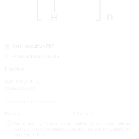
Detail produktu v PDF
Poslat dotaz k produktu
Fixativum
CAS:
30525-89-4
Vzorec:
(CH
O)
2
n
Technické parametry
-3
Hustota
1,3 g·cm
Paraformaldehyd je polymer formaldehydu. Využívá se pro aplikace
vyžadující roztok formaldehydu bez stabilizačních aditiv. Skladujte v
teplotě pod 15 °C.