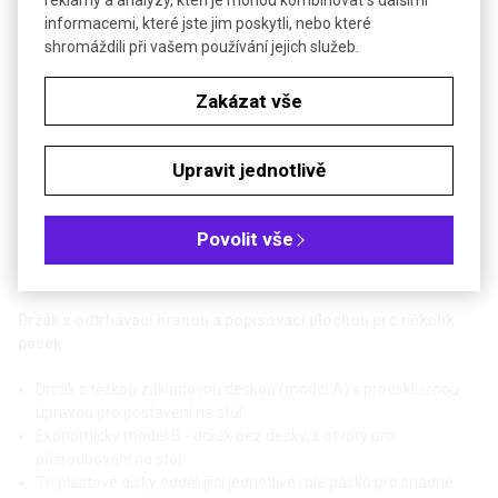
reklamy a analýzy, kteří je mohou kombinovat s dalšími
informacemi, které jste jim poskytli, nebo které
shromáždili při vašem používání jejich služeb.
Zakázat vše
Upravit jednotlivě
Povolit vše
Poslat dotaz k produktu
Držák s odtrhávací hranou a popisovací plochou pro několik
pásek
Držák s těžkou základovou deskou (model A) s protiskluznou
úpravou pro postavení na stůl
Ekonomický model B - držák bez desky, s otvory pro
přišroubování na stůl
Tři plastové disky oddělující jednotlivé role pásků pro snadné