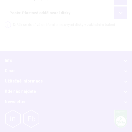
Popis: Plastové oddělovací disky
Držák se dodává se třemi plastovými disky v základním balení
Info
O nás
Užitečné informace
Kde nás najdete
Newsletter