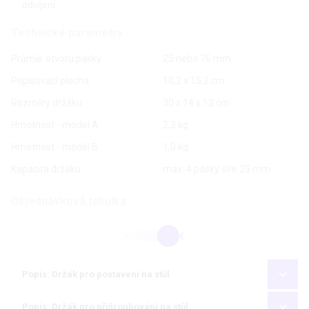
odvíjení
Technické parametry
Průměr otvoru pásky
25 nebo 76 mm
Popisovací plocha
10,2 x 15,2 cm
Rozměry držáku
30 x 14 x 12 cm
Hmotnost - model A
2,3 kg
Hmotnost - model B
1,0 kg
Kapacita držáku
max. 4 pásky šíře 25 mm
Objednávková tabulka
Kč
€
Popis: Držák pro postavení na stůl
Popis: Držák pro přišroubování na stůl