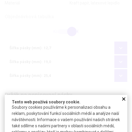
Materiál
Kraft papír, latexové lepidlo
Objednávková tabulka
Kč
€
Šířka pásky (mm): 12,7
Šířka pásky (mm): 19,0
Šířka pásky (mm): 25,4
Držák na popisovací pásky
Tento web používá soubory cookie.
Soubory cookies používáme k personalizaci obsahu a
reklam, poskytování funkcí sociálních médií a analýze naší
návštěvnosti. Informace o vašem používání našich stránek
také sdílíme s našimi partnery v oblasti sociálních médií,