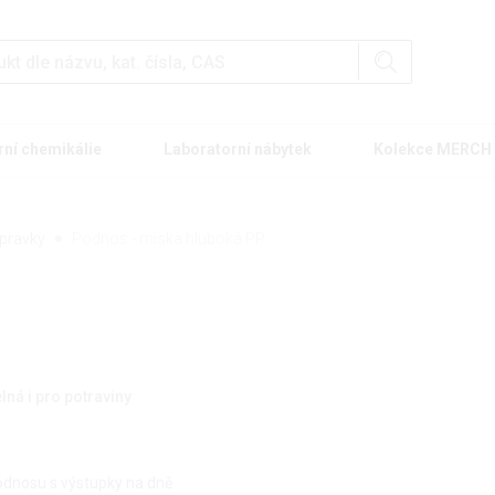
rní chemikálie
Laboratorní nábytek
Kolekce MERCH
epravky
Podnos - miska hluboká PP
lná i pro potraviny
odnosu s výstupky na dně