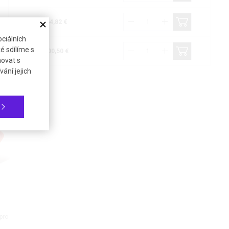
64,82 €
ciálních
é sdílíme s
100,50 €
novat s
ání jejich
pro