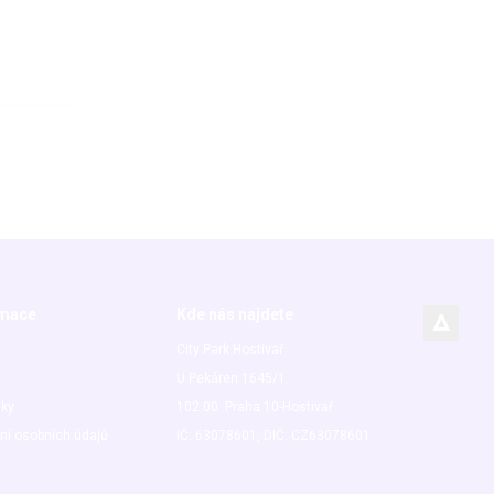
rmace
Kde nás najdete
City Park Hostivař
U Pekáren 1645/1
nky
102 00 Praha 10-Hostivař
ní osobních údajů
IČ: 63078601, DIČ: CZ63078601