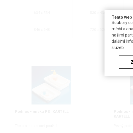
634 x 534
530 × 430
Tento web 
Soubory coo
médií a ana
846 x 648
720 × 520
našimi part
dalšími inf
služeb.
Podnos - miska PS | KARTELL
Podnos - 
KARTELL
Tác pro laboratorní použití
Pevný podn