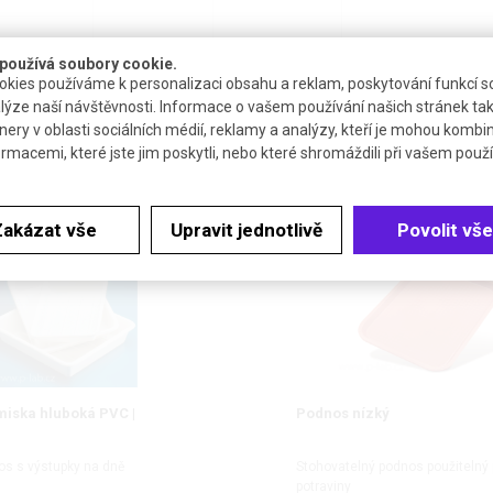
140
1
do týdne
R078251
používá soubory cookie.
kies používáme k personalizaci obsahu a reklam, poskytování funkcí so
lýze naší návštěvnosti. Informace o vašem používání našich stránek tak
160
1
do týdne
R079951
nery v oblasti sociálních médií, reklamy a analýzy, kteří je mohou kombi
ormacemi, které jste jim poskytli, nebo které shromáždili při vašem použív
SOUVISEJÍCÍ PRODUKTY
Zakázat vše
Upravit jednotlivě
Povolit vše
miska hluboká PVC |
Podnos nízký
os s výstupky na dně
Stohovatelný podnos použitelný 
potraviny