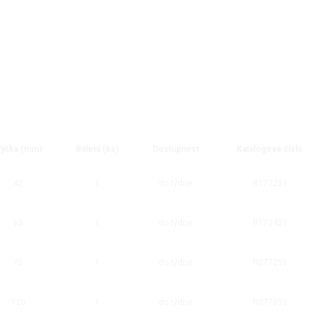
ýška (mm)
Balení (ks)
Dostupnost
Katalogové číslo
42
1
do týdne
R172251
65
1
do týdne
R172451
75
1
do týdne
R077251
120
1
do týdne
R077851