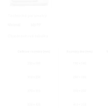
Technické parametry
Materiál
bílý PP
Objednávková tabulka
Celkové rozměry (mm)
Rozměry dna (mm)
V
230 x 180
190 × 140
310 x 250
250 × 190
370 x 310
310 × 250
520 x 420
410 × 310