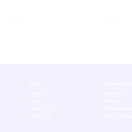
DETAIL
DETAIL
O nás
Užitečné info
Dodavatelé
Vše o nákupu
Kariéra
Ke stažení
Lidé a kontakty
Obchodní podmí
Historie P-LAB
Zásady zpracová