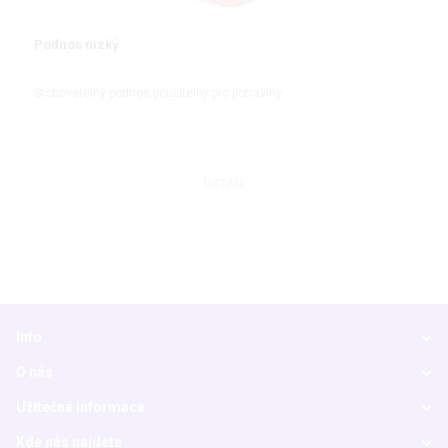
Podnos nízký
Stohovatelný podnos použitelný pro potraviny
DETAIL
Info
O nás
Užitečné informace
Kde nás najdete