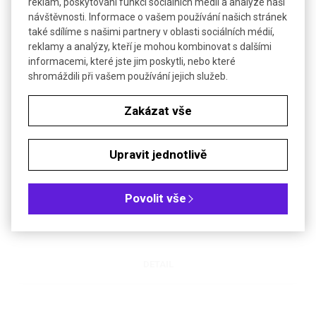
reklam, poskytování funkcí sociálních médií a analýze naší
návštěvnosti. Informace o vašem používání našich stránek
SOUVISEJÍCÍ PRODUKTY
také sdílíme s našimi partnery v oblasti sociálních médií,
reklamy a analýzy, kteří je mohou kombinovat s dalšími
informacemi, které jste jim poskytli, nebo které
shromáždili při vašem používání jejich služeb.
Zakázat vše
Upravit jednotlivě
Podnos - miska PS | KARTELL
Povolit vše
Tác pro laboratorní použití
DETAIL