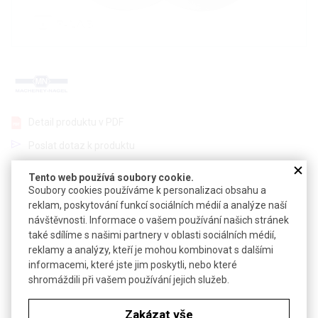
Detail produktu v PDF
Poslat dotaz k produktu
Nesterilní hydrofilní membrány z acetátu celulózy pro filtraci
Tento web používá soubory cookie.
vodných roztoků
Soubory cookies používáme k personalizaci obsahu a
reklam, poskytování funkcí sociálních médií a analýze naší
Filtry se slabou vazbou pro proteiny a dobrou odolností vůči
návštěvnosti. Informace o vašem používání našich stránek
organickým rozpouštědlům
také sdílíme s našimi partnery v oblasti sociálních médií,
Teplotně vysoce odolné membrány pro použití i pro filtrování
reklamy a analýzy, kteří je mohou kombinovat s dalšími
horkých plynů
informacemi, které jste jim poskytli, nebo které
shromáždili při vašem používání jejich služeb.
Technické parametry
Zakázat vše