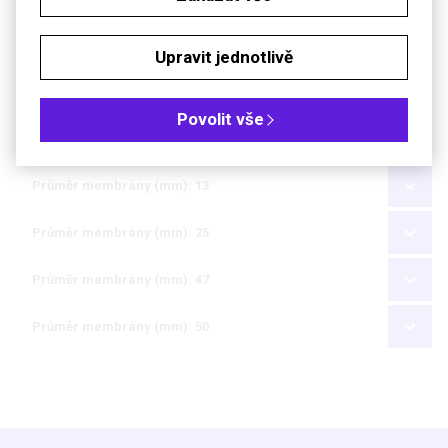
Materiál
acetát celulózy
Teplotní stabilita
max 180 °C
Upravit jednotlivě
Objednávková tabulka
Povolit vše
Kč
€
Průměr membrány (mm): 13
Průměr membrány (mm): 25
Průměr membrány (mm): 47
Průměr membrány (mm): 50