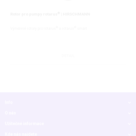
®
Rotor pro pumpy rotarus
| HIRSCHMANN
®
®
Výměnné rotory pro rotarus
a rotarus
smart
DETAIL
Info
O nás
Užitečné informace
Kde nás najdete