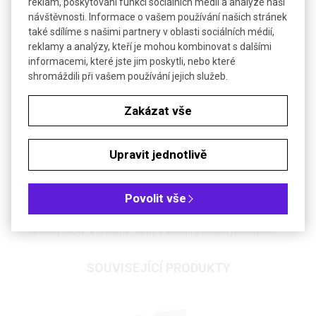
reklam, poskytování funkcí sociálních médií a analýze naší
Model: rotarus standard 50
návštěvnosti. Informace o vašem používání našich stránek
také sdílíme s našimi partnery v oblasti sociálních médií,
Model: rotarus flow 50
reklamy a analýzy, kteří je mohou kombinovat s dalšími
informacemi, které jste jim poskytli, nebo které
shromáždili při vašem používání jejich služeb.
Model: rotarus volume 50
Zakázat vše
Model: rotarus standard 100
Model: rotarus flow 100
Upravit jednotlivě
Model: rotarus volume 100
Povolit vše
Pumpy rotarus se dodávají s externím napájecím adaptérem a s
kabelem pro země EU, UK a US.
Modely "flow" a "volume" navíc s externí ovládací jednotkou.
SOUVISEJÍCÍ PRODUKTY