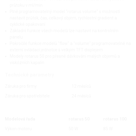
průtoku v ml/min
Plně programovatelný model "rotarus volume" s možností
nastavit průtok, čas, celkový objem, rychlostní gradient a
cyklické opakovaní
Základní funkce všech modelů lze nastavit na kontrolním
panelu
Pokročilé funkce modelů "flow" a "volume" programovatelné na
externí ovládací jednotce s velkým TFT displejem
Modely rotarus 50 pro přesné dávkování malých objemů a
viskózních kapalin
Technické parametry
Záruka pro firmy
12 měsíců
Záruka pro spotřebitele
24 měsíců
Modelová řada
rotarus 50
rotarus 100
Výkon motoru
50 W
85 W