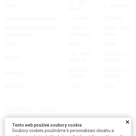
0,2 - 100
Otáčky
5 - 500 ot/min
ot/min
Nastavení otáček s krokem
0,1 ot./min
0,1 ot./min
Rychlost čerpání (závisí na
0,0001 – 1
0,0036 - 5 400
použitém rotoru)
500 ml/min
ml/min
Příkon
60 W
150 W
100 - 240 V,
100 - 240 V,
Napájení
50-60 Hz
50-60 Hz
205 x 100 x
270 x 100 x
Rozměry
220 mm
220 mm
Hmotnost
7,1 kg
9,8 kg
Objednávková tabulka
Kč
€
Tento web používá soubory cookie.
Soubory cookies používáme k personalizaci obsahu a