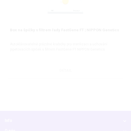
Box na špičky s filtrem řady FastGene FT | NIPPON Genetics
Autoklávovatelné prázdné krabičky pro sterilizaci a uchování
pipetovacích špiček s filtrem FastGene FT NIPPON Genetics
DETAIL
Info
O nás