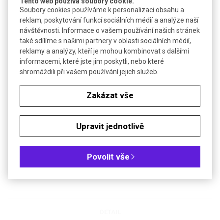
Tento web používá soubory cookie.
Soubory cookies používáme k personalizaci obsahu a
#NoStick
reklam, poskytování funkcí sociálních médií a analýze naší
návštěvnosti. Informace o vašem používání našich stránek
DETAIL
také sdílíme s našimi partnery v oblasti sociálních médií,
reklamy a analýzy, kteří je mohou kombinovat s dalšími
informacemi, které jste jim poskytli, nebo které
shromáždili při vašem používání jejich služeb.
Zakázat vše
Upravit jednotlivě
Špičky GEL-LOADING
Povolit vše
Špičky pro snadné nanášení vzorků na elektroforetické gely
DETAIL