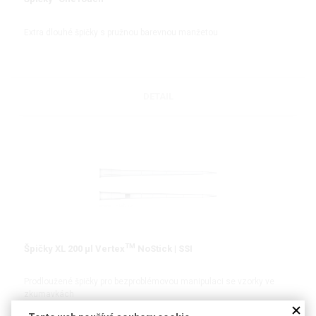
Extra dlouhé špičky s pružnou barevnou manžetou
DETAIL
TM
Špičky XL 200 µl Vertex
NoStick | SSI
Prodloužené špičky pro bezproblémovou manipulaci se vzorky ve
zkumavkách