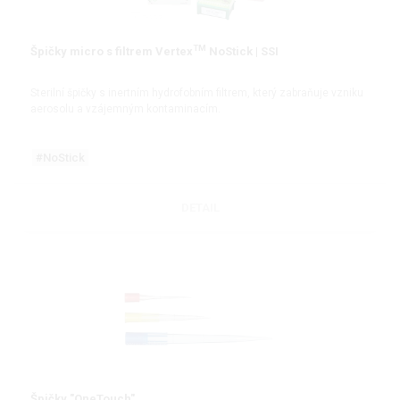
TM
Špičky micro s filtrem Vertex
NoStick | SSI
Sterilní špičky s inertním hydrofobním filtrem, který zabraňuje vzniku
aerosolu a vzájemným kontaminacím.
#NoStick
DETAIL
Špičky "OneTouch"