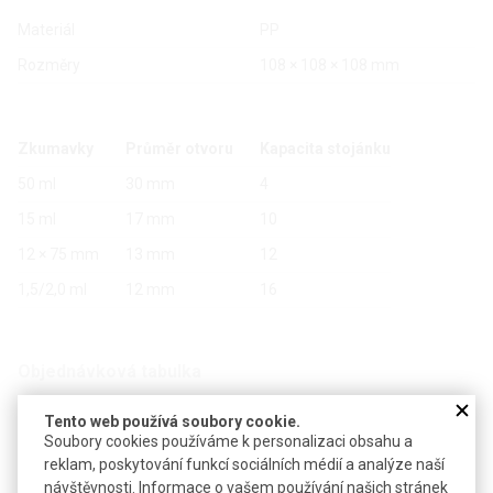
Materiál
PP
Rozměry
108 × 108 × 108 mm
Zkumavky
Průměr otvoru
Kapacita stojánku
50 ml
30 mm
4
15 ml
17 mm
10
12 × 75 mm
13 mm
12
1,5/2,0 ml
12 mm
16
Objednávková tabulka
Tento web používá soubory cookie.
Kč
€
Soubory cookies používáme k personalizaci obsahu a
reklam, poskytování funkcí sociálních médií a analýze naší
návštěvnosti. Informace o vašem používání našich stránek
Barva: modrá