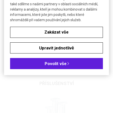
také sdílíme s našimi partnery v oblasti sociálních médií,
reklamy a analýzy, kteří je mohou kombinovat s dalšími
Barva: zelená
informacemi, které jste jim poskytli, nebo které
shromáždili při vašem používání jejich služeb.
Barva: růžová
Zakázat vše
Barva: oranžová
Barva: žlutá
Upravit jednotlivě
Barva: Sada všech barev
Povolit vše
PŘÍSLUŠENSTVÍ