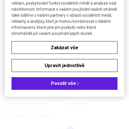
Technické parametry
reklam, poskytování funkcí sociálních médií a analýze naší
návštěvnosti. Informace o vašem používání našich stránek
Rozsah
-40 až 250 °C
také sdílíme s našimi partnery v oblasti sociálních médií,
reklamy a analýzy, kteří je mohou kombinovat s dalšími
Rozlišení
0,1 °C
informacemi, které jste jim poskytli, nebo které
±0,5 °C (v rozsahu -10 až 100
shromáždili při vašem používání jejich služeb.
Přesnost
°C), ±1 °C (okrajové rozsahy)
Zakázat vše
Odezva t90
cca 8 sec (ve vodě)
Délka sondy
106 mm
Upravit jednotlivě
Průměr sondy
3,5 mm
Rozměry
20 x 25 x 220 mm
Povolit vše
Hmotnost
50 g
Záruka pro firmy
12 měsíců
Záruka pro spotřebitele
24 měsíců
Objednávková tabulka