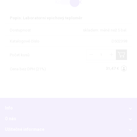
Kč
€
Popis: Laboratorní vpichový teploměr
Dostupnost
skladem: méně než 5 bal.
Katalogové číslo
D502398
Počet kusů
31,47 €
Cena bez DPH (21%)
Info
O nás
Užitečné informace