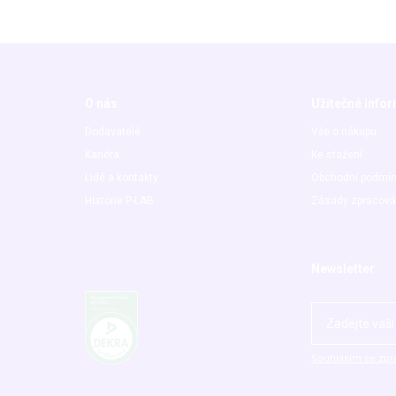
O nás
Užitečné info
Dodavatelé
Vše o nákupu
Kariéra
Ke stažení
Lidé a kontakty
Obchodní podmí
Historie P-LAB
Zásady zpracová
Newsletter
Souhlasím se zpr