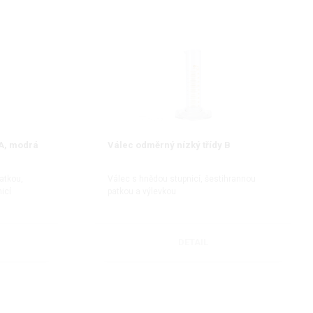
 A, modrá
Válec odměrný nízký třídy B
atkou,
Válec s hnědou stupnicí, šestihrannou
icí
patkou a výlevkou
DETAIL