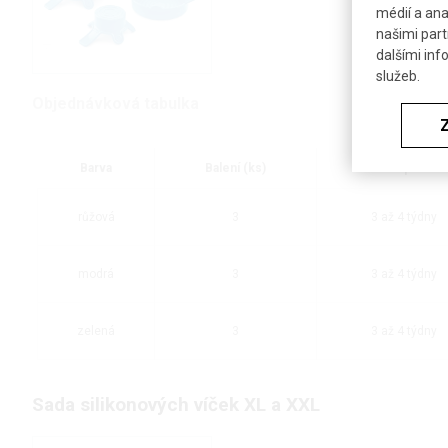
médií a ana
našimi part
dalšími inf
služeb.
Objednávková tabulka
Barva
Balení (ks)
Dostupnost
růžová
3
3 až 4 týdny
modrá
3
3 až 4 týdny
zelená
3
3 až 4 týdny
Sada silikonových víček XL a XXL