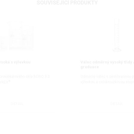
SOUVISEJÍCÍ PRODUKTY
ysoká s výlevkou
Válec odměrný vysoký třídy
graduace
orosilikátového skla BORO 3.3
Odměrný válec s šestihrannou p
®
výlevkou a celokroužkovou stupn
PYREX
DETAIL
DETAIL