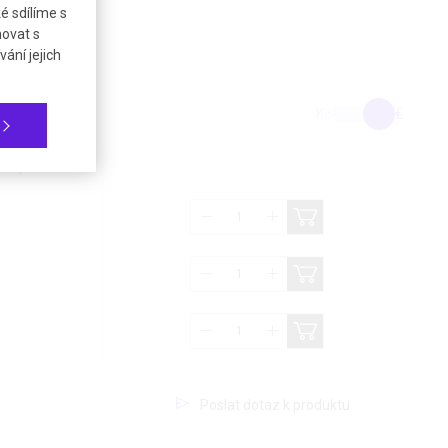
é sdílíme s
novat s
ání jejich
Kč
€
21%)
Poslat dotaz k produktu