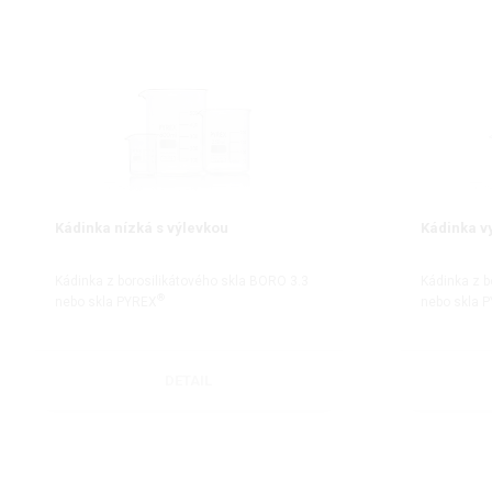
Kádinka nízká s výlevkou
Kádinka v
Kádinka z borosilikátového skla BORO 3.3
Kádinka z b
®
nebo skla PYREX
nebo skla 
DETAIL