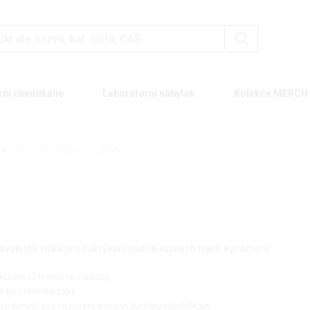
rní chemikálie
Laboratorní nábytek
Kolekce MERCH
Víčko silikonové | DURAN
ovatelná víčka pro zakrývání nádob různých tvarů a průměrů
 kulaté i čtvercové nádoby
há ke stěně nádoby
vedeních pro rozlišení a jednoduchou identifikaci