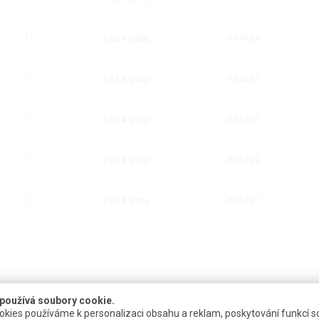
1
3 až 4 týdny
I104124
1
3 až 4 týdny
I104132
1
3 až 4 týdny
I105112
1
3 až 4 týdny
I105129
1
3 až 4 týdny
I105137
používá soubory cookie.
kies používáme k personalizaci obsahu a reklam, poskytování funkcí so