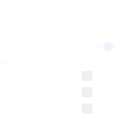
Kč
€
21%)