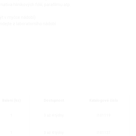
ativa hliníkových fólií, parafilmu atp.
ýt v myčce nádobí)
ndejte z laboratorního nádobí
Balení (ks)
Dostupnost
Katalogové číslo
1
3 až 4 týdny
I101119
1
3 až 4 týdny
I101127