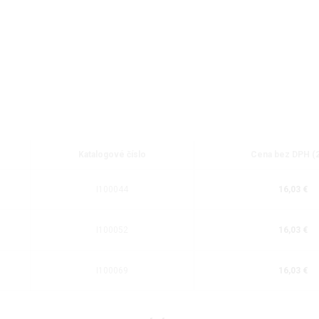
Katalogové číslo
Cena bez DPH (
I100044
16,03 €
I100052
16,03 €
I100069
16,03 €