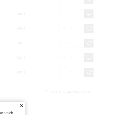
8,06 €
8,06 €
9,81 €
9,81 €
9,81 €
Poslat dotaz k produktu
ciálních