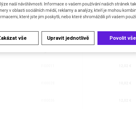
lýze naší návštěvnosti. Informace o vašem používání našich stránek tak
nery v oblasti sociálních médií, reklamy a analýzy, kteří je mohou kombi
ormacemi, které jste jim poskytli, nebo které shromáždili při vašem použív
Zakázat vše
Upravit jednotlivě
Povolit vše
Katalogové číslo
Cena bez DPH (
I100011
12,02 €
I100028
10,02 €
I100036
12,02 €