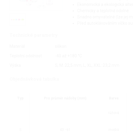
Ekonomická a ekologická altern
Chemicky a teplotně odolné
Snadno omyvatelné (lze jej m
Před autoklávováním víčko su
Technické parametry
Materiál
silikon
Teplotní odolnost
-40 až +180 °C
Výška
S, M: 22,5 mm; L, XL, XXL: 23,2 mm
Objednávková tabulka
Typ
Pro průměr nádoby (mm)
Barva
růžová
S
43 - 61
modrá