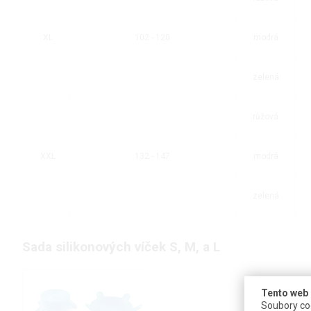
XL
102 - 120
modrá
zelená
růžová
XXL
132 - 147
modrá
zelená
Sada silikonových víček S, M, a L
Tento web 
Soubory coo