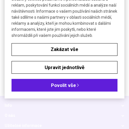
reklam, poskytování funkcí sociálních médií a analýze naší
návštěvnosti. Informace o vašem používání našich stránek
Tankové blotování
také sdílíme s našimi partnery v oblasti sociálních médií,
reklamy a analýzy, kteří je mohou kombinovat s dalšími
informacemi, které jste jim poskytli, nebo které
Elektroblotovací jednotky pro blotování až 4 gelů současně
shromáždili při vašem používání jejich služeb.
Zakázat vše
DETAIL
Upravit jednotlivě
Povolit vše
Info
O nás
Užitečné informace