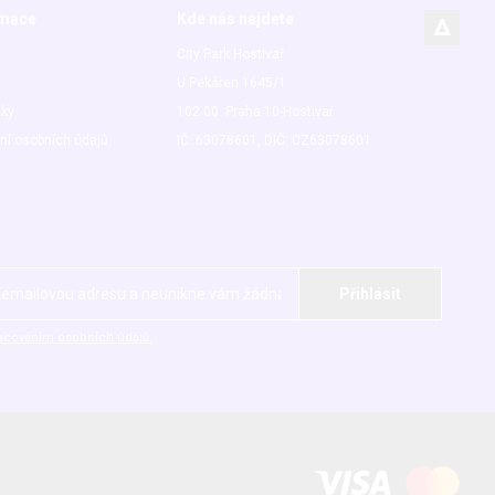
rmace
Kde nás najdete
City Park Hostivař
U Pekáren 1645/1
nky
102 00 Praha 10-Hostivař
ní osobních údajů
IČ: 63078601, DIČ: CZ63078601
acováním osobních údajů.