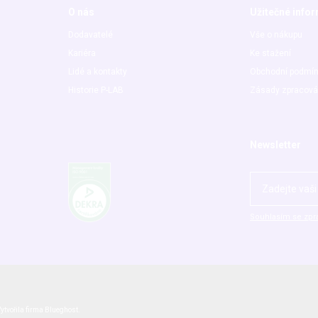
O nás
Užitečné info
Dodavatelé
Vše o nákupu
Kariéra
Ke stažení
Lidé a kontakty
Obchodní podmí
Historie P-LAB
Zásady zpracová
Newsletter
Souhlasím se zpr
ytvořila firma
Blueghost
.