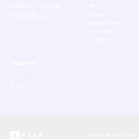
+420 271 730 800
Info
info@p-lab.cz
Novinky
Vaše časté dotazy (FAQ)
Servis přístrojů
Pro akcionáře
Sledujte nás
© 2026 P-LAB,
Internetový obchod
V