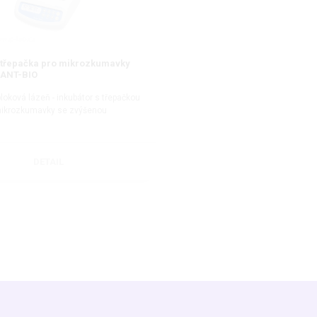
/třepačka pro mikrozkumavky
RANT-BIO
loková lázeň - inkubátor s třepačkou
 mikrozkumavky se zvýšenou
DETAIL