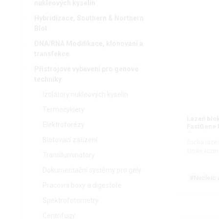
nukleových kyselin
Hybridizace, Southern & Northern
Blot
DNA/RNA Modifikace, klonování a
transfekce
Přístrojové vybavení pro genové
techniky
Izolátory nukleových kyselin
Termocyklery
Lázeň blo
Elektroforézy
FastGene 
Genetics
Blotovací zařízení
Suchá lázeň
široké roz
Transiluminátory
Dokumentační systémy pro gely
#Nucleic 
Pracovní boxy a digestoře
Spektrofotometry
Centrifugy