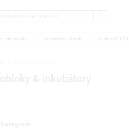
rní chemikálie
Laboratorní nábytek
Kolekce MERCH
iky
Termobloky & inkubátory
obloky & inkubátory
 kategorie