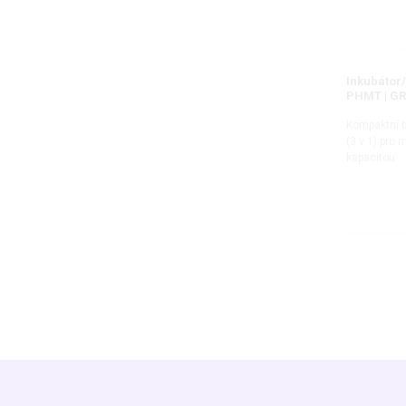
Inkubátor
PHMT | G
Kompaktní b
(3 v 1) pro
kapacitou