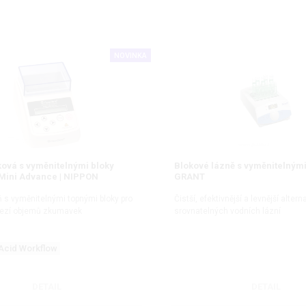
NOVINKA
ková s vyměnitelnými bloky
Blokové lázně s vyměnitelnými 
Mini Advance | NIPPON
GRANT
 s vyměnitelnými topnými bloky pro
Čistší, efektivnější a levnější altern
mezí objemů zkumavek
srovnatelných vodních lázní
Acid Workflow
DETAIL
DETAIL