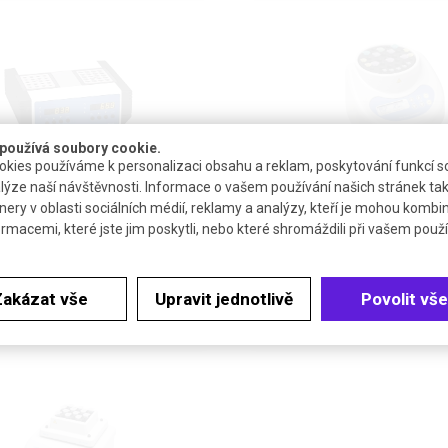
používá soubory cookie.
kies používáme k personalizaci obsahu a reklam, poskytování funkcí so
ová s vyměnitelnými bloky |
Bloková digitální lázeň pro
lýze naší návštěvnosti. Informace o vašem používání našich stránek tak
MER
mikrozkumavky BTD | GRANT
nery v oblasti sociálních médií, reklamy a analýzy, kteří je mohou kombi
ormacemi, které jste jim poskytli, nebo které shromáždili při vašem použív
řesné analogové lázně a 2-4blokové
Přesná kompaktní bloková lázeň pr
zně
mikrozkumavky s pevně zabudova
Zakázat vše
Upravit jednotlivě
Povolit vše
DETAIL
DETAIL