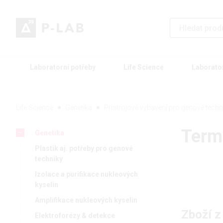
Laboratorní potřeby
Life Science
Laborato
Life Science
Genetika
Přístrojové vybavení pro genové techn
Term
Genetika
Plastik aj. potřeby pro genové
techniky
Izolace a purifikace nukleových
kyselin
Amplifikace nukleových kyselin
Zboží z
Elektroforézy & detekce