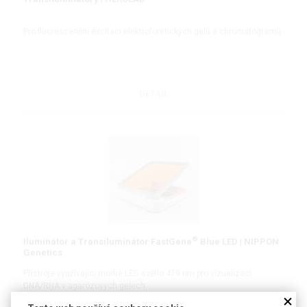
Pro fluorescenční excitaci elektroforetických gelů a chromatogramů
DETAIL
®
Iluminátor a Transiluminátor FastGene
Blue LED | NIPPON
Genetics
Přístroje využívající modré LED světlo 470 nm pro vizualizaci
DNA/RNA v agarózových gelech