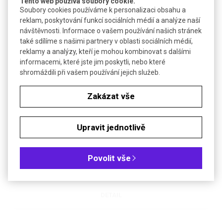
Tento web používá soubory cookie.
Soubory cookies používáme k personalizaci obsahu a
reklam, poskytování funkcí sociálních médií a analýze naší
DETAIL
návštěvnosti. Informace o vašem používání našich stránek
také sdílíme s našimi partnery v oblasti sociálních médií,
reklamy a analýzy, kteří je mohou kombinovat s dalšími
informacemi, které jste jim poskytli, nebo které
shromáždili při vašem používání jejich služeb.
Zakázat vše
Upravit jednotlivě
®
Transiluminátor FastGene
Blue/Green LED XL | NIPPON
Genetics
Transiluminátory využívající modré/zelené LED světlo 470 až 520
Povolit vše
nm pro vizualizaci DNA/RNA v agarózových gelech
DETAIL