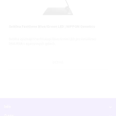
Svítilna FastGene Blue/Green LED | NIPPON Genetics
Svítilna využívající technologii Blue/Green LED pro vizualizaci
DNA/RNA v agarozových gelech.
DETAIL
Info
O nás