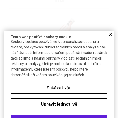
DETAIL
Tento web používá soubory cookie.
Soubory cookies používáme k personalizaci obsahu a
reklam, poskytování funkcí sociálních médií a analýze naší
návštěvnosti. Informace o vašem používání našich stránek
®
Homogenizátor ruční POLYTRON
| KINEMATICA
také sdílíme s našimi partnery v oblasti sociálních médií,
reklamy a analýzy, kteří je mohou kombinovat s dalšími
informacemi, které jste jim poskytli, nebo které
Pro mechanickou dispergaci a emulgaci malých objemů materiálů
shromáždili při vašem používání jejich služeb.
za mokra
Zakázat vše
DETAIL
Upravit jednotlivě