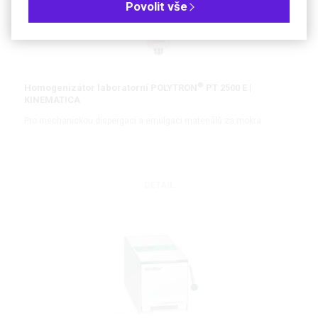
Povolit vše
®
Homogenizátor laboratorní POLYTRON
PT 2500 E |
KINEMATICA
Pro mechanickou dispergaci a emulgaci materiálů za mokra
DETAIL