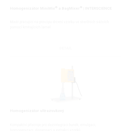
®
®
Homogenizátor MiniMix
a BagMixer
| INTERSCIENCE
Mixér pracující na principu drcení vzorku ve sterilních sáčcích
pomocí kmitajících lamel
DETAIL
Homogenizátor ultrazvukový
Kompaktní přístroje pro dezintegraci buněk, emulgaci,
homogenizaci, dispergaci a extrakci vzorků