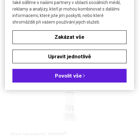
také sdílíme s našimi partnery v oblasti sociálních médií,
reklamy a analýzy, kteří je mohou kombinovat s dalšími
informacemi, které jste jim poskytli, nebo které
shromáždili při vašem používání jejich služeb.
Homogenizátor ultrazvukový
Zakázat vše
Kompaktní přístroje pro dezintegraci buněk, emulgaci,
homogenizaci, dispergaci a extrakci vzorků
Upravit jednotlivě
DETAIL
Povolit vše
®
Mixér laboratorní | WARING