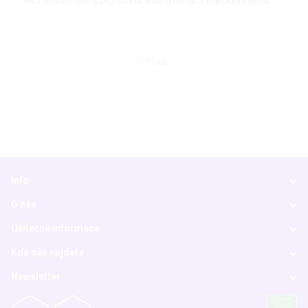
Pro mechanickou lyzaci vzorků tkání či různých mikroorganismů
DETAIL
Info
O nás
Užitečné informace
Kde nás najdete
Newsletter