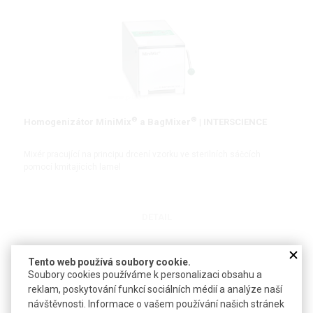
®
®
Homogenizátor MiniMix
a BagMixer
| INTERSCIENCE
Mixér pracující na principu drcení vzorku ve sterilních sáčcích
pomocí kmitajících lamel
DETAIL
Tento web používá soubory cookie.
Soubory cookies používáme k personalizaci obsahu a
reklam, poskytování funkcí sociálních médií a analýze naší
návštěvnosti. Informace o vašem používání našich stránek