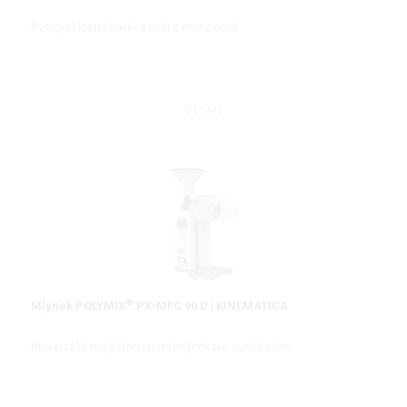
Dvourychlostní mixér s noži z nerez oceli
DETAIL
®
Mlýnek POLYMIX
PX-MFC 90 D | KINEMATICA
Univerzální malý laboratorní mlýnek pro suché mletí