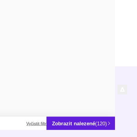
rmace
Kde nás najdete
City Park Hostivař
U Pekáren 1645/1
nky
102 00 Praha 10-Hostivař
ní osobních údajů
IČ: 63078601, DIČ: CZ63078601
Zobrazit nalezené
(120)
Vyčistit filtr