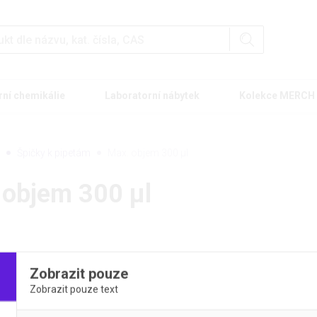
rní chemikálie
Laboratorní nábytek
Kolekce MERCH
Špičky k pipetám
Max. objem 300 µl
 objem 300 µl
Zobrazit pouze
Zobrazit pouze text
 kategorie