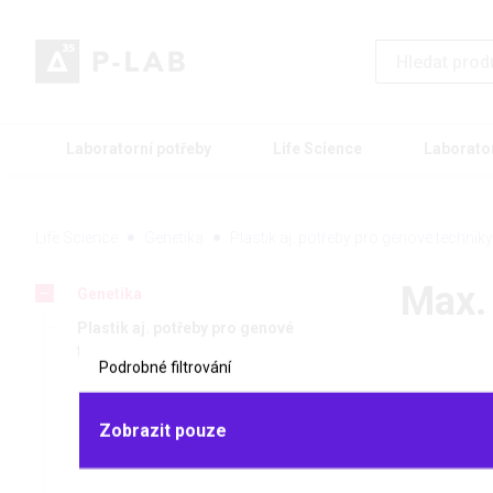
Laboratorní potřeby
Life Science
Laborato
Life Science
Genetika
Plastik aj. potřeby pro genové techniky
Max.
Genetika
Plastik aj. potřeby pro genové
techniky
Podrobné filtrování
Plastik pro PCR aplikace
Zkumavky
Zobrazit pouze
Stojánky a krabičky na zkumavky
Zboží z
Chladicí krabičky