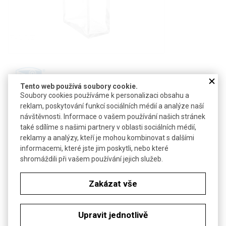
Tento web používá soubory cookie.
Soubory cookies používáme k personalizaci obsahu a
reklam, poskytování funkcí sociálních médií a analýze naší
Detail produktu v PDF
návštěvnosti. Informace o vašem používání našich stránek
Poslat dotaz k produktu
také sdílíme s našimi partnery v oblasti sociálních médií,
reklamy a analýzy, kteří je mohou kombinovat s dalšími
Kyveta s víčkem pro barvení preparátů na podložním skle
informacemi, které jste jim poskytli, nebo které
shromáždili při vašem používání jejich služeb.
Technické parametry
Zakázat vše
Materiál
sodnodraselné sklo
jedno mikroskopické sklíčko na
Kapacita
výšku
Upravit jednotlivě