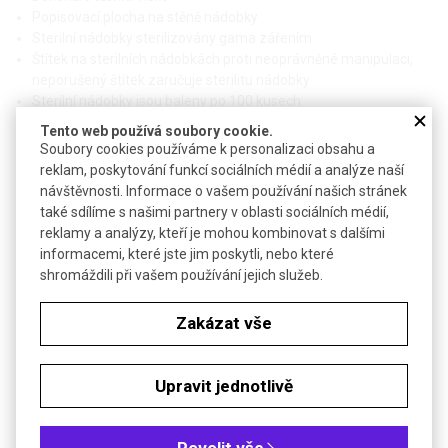
Popisovací plocha na stěně nádobky
Sterilní nádobky sterilizovány gama zářením
Štítek na sterilních nádobkách proti neoprávněné manipulaci,
neporušený štítek zaručuje sterilitu nádobky
Sterilní nádobky jsou baleny po 100 kusech
Nádobky lze odlišit použitím barevných vložek do středového
Tento web používá soubory cookie.
otvoru ve víčku
Soubory cookies používáme k personalizaci obsahu a
reklam, poskytování funkcí sociálních médií a analýze naší
Technické parametry
návštěvnosti. Informace o vašem používání našich stránek
také sdílíme s našimi partnery v oblasti sociálních médií,
Materiál nádobky
rozložitelný PP
reklamy a analýzy, kteří je mohou kombinovat s dalšími
Materiál víčka
rozložitelný PE
informacemi, které jste jim poskytli, nebo které
shromáždili při vašem používání jejich služeb.
Teplotní stabilita
-90 až +100 °C
Zakázat vše
Objednávková tabulka
Kč
€
Upravit jednotlivě
Objem (ml): 60
Povolit vše