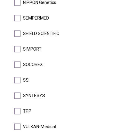
NIPPON Genetics
DETAIL
SEMPERMED
DOPRODEJ
SHIELD SCIENTIFIC
SIMPORT
SOCOREX
®
Špičky mikro QUALITIX
| SOCOREX
SSI
Špičky 10-1000 µl pro pipety SOCOREX řady Acura a Calibra
SYNTESYS
TPP
DETAIL
VULKAN-Medical
VÝPRODEJ