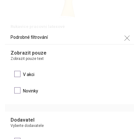
Rukavice pracovní latexové
Podrobné filtrování
Latexové rukavice s velurem uvnitř a protiskluzovou úpravou na dlani
a na prstech.
Zobrazit pouze
Zobrazit pouze text
DETAIL
V akci
DOPRODEJ
Novinky
Dodavatel
Vyberte dodavatele
®
Rukavice vyšetřovací latexové SEMPERMED
latex comfort