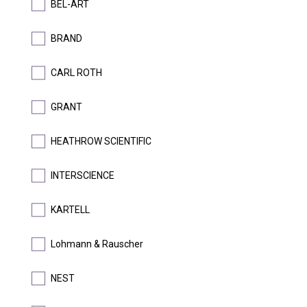
BEL-ART
Latexové jednorázové vyšetřovací rukavice
BRAND
CARL ROTH
DETAIL
GRANT
DOPRODEJ
HEATHROW SCIENTIFIC
INTERSCIENCE
KARTELL
®
®
Krabička a stojánek 2 v 1 Work2Store
a Work2Store
Micro
Lohmann & Rauscher
| HEATHROW SCIENTIFIC
Autoklávovatelný rozložitelný stojánek a krabička na ukládání
NEST
mikrozkumavek nebo PCR stripů