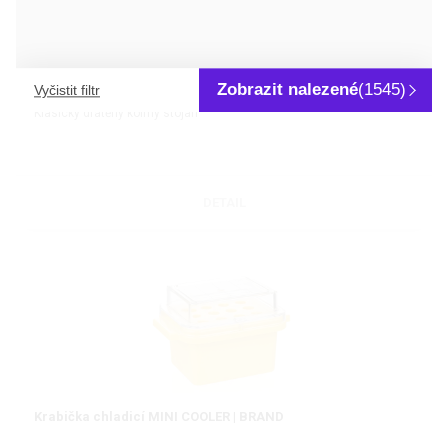
Stojánek drátěný pro centrifugační zkumavky | BEL-ART
Zobrazit nalezené
(1545)
Vyčistit filtr
Klasický drátěný kolmý stojan
DETAIL
Krabička chladicí MINI COOLER | BRAND