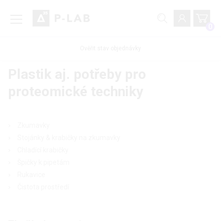
0
Ověřit stav objednávky
Plastik aj. potřeby pro
proteomické techniky
Zkumavky
Stojánky & krabičky na zkumavky
Chladící krabičky
Špičky k pipetám
Rukavice
Čistota prostředí