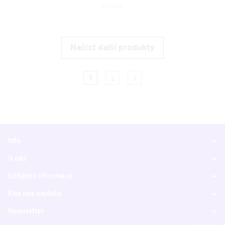
DETAIL
Načíst další produkty
1
2
3
Info
O nás
Užitečné informace
Kde nás najdete
Newsletter