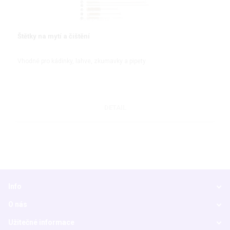
Štětky na mytí a čištění
Vhodné pro kádinky, lahve, zkumavky a pipety
DETAIL
Info
O nás
Užitečné informace