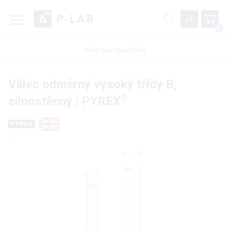
0
Ověřit stav objednávky
Válec odměrný vysoký třídy B,
®
silnostěnný | PYREX