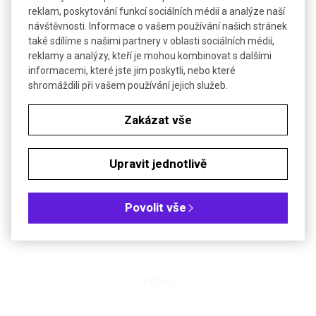
reklam, poskytování funkcí sociálních médií a analýze naší
návštěvnosti. Informace o vašem používání našich stránek
také sdílíme s našimi partnery v oblasti sociálních médií,
SOUVISEJÍCÍ PRODUKTY
reklamy a analýzy, kteří je mohou kombinovat s dalšími
informacemi, které jste jim poskytli, nebo které
shromáždili při vašem používání jejich služeb.
Zakázat vše
Upravit jednotlivě
Podložka pracovní
Povolit vše
Ochrana pracovní plochy - vrstva celulózy rychle absorbuje vše
rozlité a vrstva polyetylenu zabrání znečištění chráněné plochy.
DETAIL