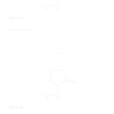
PVP K 12
polyvinylpyrrolidon
DETAIL
PVP K 25