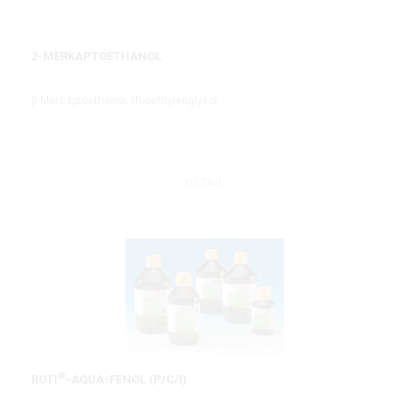
2-MERKAPTOETHANOL
β-Mercaptoethanol, thioethylenglykol
DETAIL
®
ROTI
-AQUA-FENOL (P/C/I)