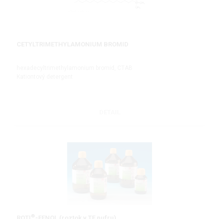
CETYLTRIMETHYLAMONIUM BROMID
hexadecyltrimethylamonium bromid, CTAB
Kationtový detergent
DETAIL
®
ROTI
-FENOL (roztok v TE pufru)