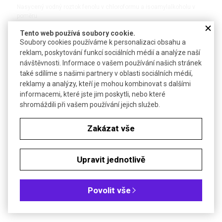
Nasycený vodný roztok fenolu v chloroformu a isoamylalkoholu v
poměru
25 : 24 : 1, pod argonem, pro extrakci nukleových kyselin
Tento web používá soubory cookie.
Soubory cookies používáme k personalizaci obsahu a
DETAIL
reklam, poskytování funkcí sociálních médií a analýze naší
návštěvnosti. Informace o vašem používání našich stránek
také sdílíme s našimi partnery v oblasti sociálních médií,
reklamy a analýzy, kteří je mohou kombinovat s dalšími
informacemi, které jste jim poskytli, nebo které
shromáždili při vašem používání jejich služeb.
Zakázat vše
®
Upravit jednotlivě
ROTI
-CHLOROFORM/ISOAMYLALKOHOL (C/I)
Směs chloroformu a isoamylalkoholu v poměru 24 : 1 pro extrakci
Povolit vše
®
nukleových kyselin v kombinaci s Roti
-fenolem