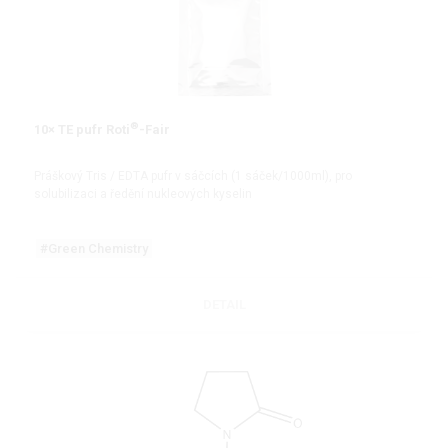
®
10× TE pufr Roti
-Fair
Práškový Tris / EDTA pufr v sáčcích (1 sáček/1000ml), pro
solubilizaci a ředění nukleových kyselin
#Green Chemistry
DETAIL