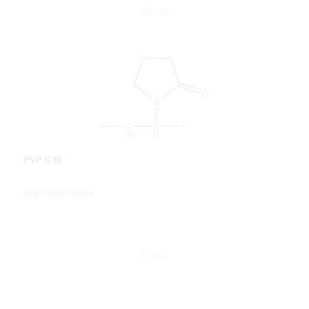
DETAIL
PVP K 90
polyvinylpyrrolidon
DETAIL