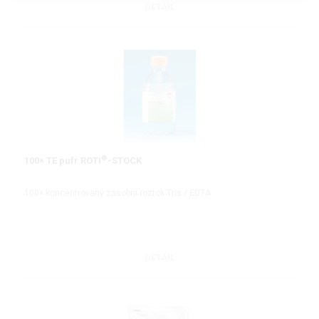
DETAIL
®
100× TE pufr ROTI
-STOCK
100× koncentrovaný zásobní roztok Tris / EDTA
DETAIL