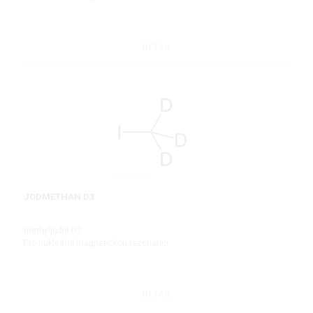
DETAIL
JODMETHAN D3
methyljodid D3
Pro nukleární magnetickou rezonanci
DETAIL