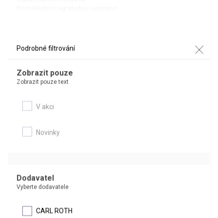
Pro nukleární magnetickou rezonanci
DETAIL
Podrobné filtrování
Zobrazit pouze
Zobrazit pouze text
V akci
Novinky
AMONIAK D3
25% roztok v D
O
2
Dodavatel
Pro nukleární magnetickou rezonanci
Vyberte dodavatele
CARL ROTH
DETAIL