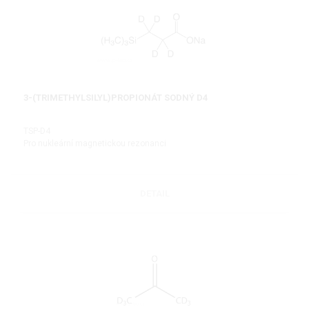
3-(TRIMETHYLSILYL)PROPIONÁT SODNÝ D4
TSP-D4
Pro nukleární magnetickou rezonanci
DETAIL