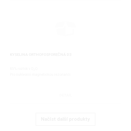
KYSELINA ORTHOFOSFOREČNÁ D3
85% roztok v D
O
2
Pro nukleární magnetickou rezonanci
DETAIL
Načíst další produkty