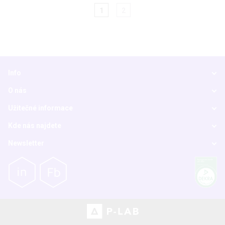
1
2
Info
O nás
Užitečné informace
Kde nás najdete
Newsletter