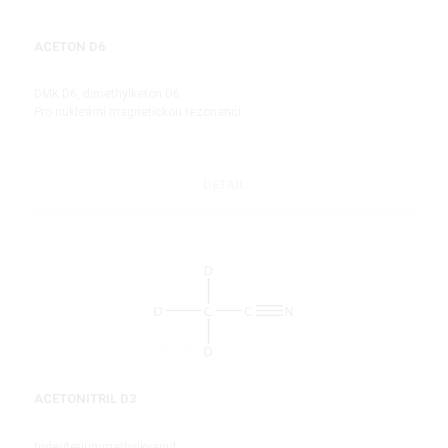
ACETON D6
DMK D6, dimethylketon D6
Pro nukleární magnetickou rezonanci
DETAIL
ACETONITRIL D3
trideuteriummethylkyanid