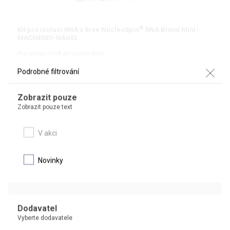
®
Kit pro izolaci RNA z krve NucleoSpin
RNA Blood Mini |
MACHEREY-NAGEL
Pro izolaci RNA ze vzorků krve
Podrobné filtrování
#Nucleic Acid Workflow
Zobrazit pouze
Zobrazit pouze text
DETAIL
V akci
NOVINKA
Novinky
Dodavatel
Vyberte dodavatele
Kit pro izolaci RNA FastGene základní | NIPPON genetics