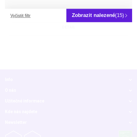
výsledky přináší do 3 minut
Zobrazit nalezené
(15)
Vyčistit filtr
DETAIL
Info
O nás
Užitečné informace
Kde nás najdete
Newsletter