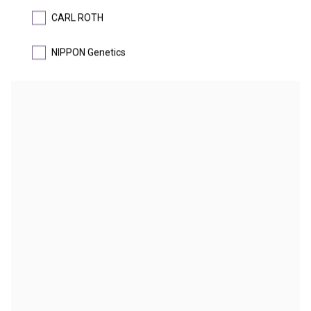
CARL ROTH
Pro rychlou a efektivní izolaci RNA z tkání a buněk
NIPPON Genetics
#Nucleic Acid Workflow
DETAIL
NOVINKA
Kit pro izolaci RNA FastGene premium | NIPPON genetics
Pro rychlou a efektivní izolaci RNA z tkání a buněk bez DNA