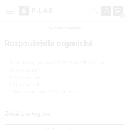
0
Ověřit stav objednávky
Rozpouštědla organická
Bezvodá rozpouštědla ROTIDRY® a ROTIDRY® Sept
Iontové kapaliny
HPLC rozpouštědla
UV Rozpouštědla
Zelená rozpouštědla (Green Chemistry)
Zboží z kategorie