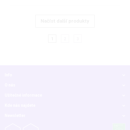
Načíst další produkty
1
2
3
Info
O nás
Užitečné informace
Kde nás najdete
Newsletter