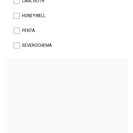
CARL ROTH
HONEYWELL
DETAIL
PENTA
AKČNÍ CENA
SEVEROCHEMA
CHLOROFORM
trichlormethan
DETAIL