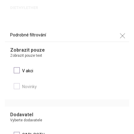
DIETHYLETHER
Podrobné filtrování
DETAIL
Zobrazit pouze
Zobrazit pouze text
AKČNÍ CENA
V akci
Novinky
ETHYLACETÁT
Dodavatel
Vyberte dodavatele
ethylester kyseliny octové