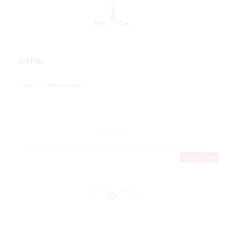
ACETON
propanon, dimethylketon
DETAIL
AKČNÍ CENA