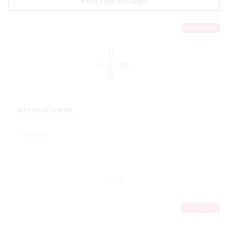
Podrobné filtrování
AKČNÍ CENA
METHYLALKOHOL
methanol
DETAIL
AKČNÍ CENA