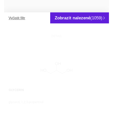
FENOL
hydroxybenzen
Zobrazit nalezené
(1059)
Vyčistit filtr
DETAIL
GLYCERIN
glycerol, 1,2,3-propantriol