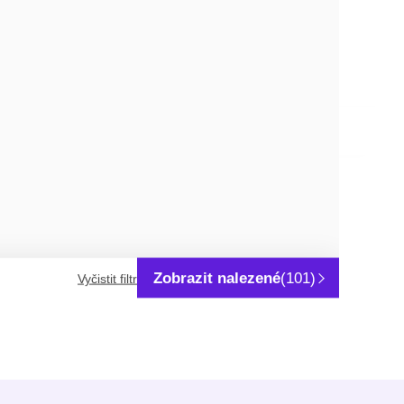
RENIN
in-peroxidáza
chymosin, renáza
DETAIL
ukty
Zobrazit nalezené
(101)
Vyčistit filtr