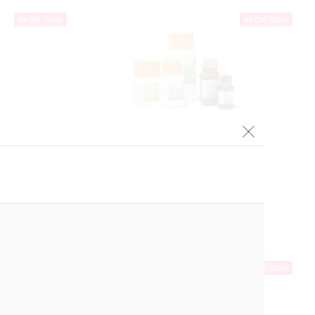
AKČNÍ CENA
AKČNÍ CENA
PEPSIN z prasečího žaludku
/mg
Izolovaný z mukózy prasečího žaludku
DETAIL
AKČNÍ CENA
AKČNÍ CENA