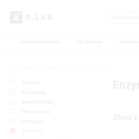
Laboratorní potřeby
Life Science
Laborato
Life Science
Biochemie
Enzymy a koenzymy
Enzy
Genetika
Proteomika
Buněčné kultury
Mikrobiologie
Zboží z
Histologie
Biochemie