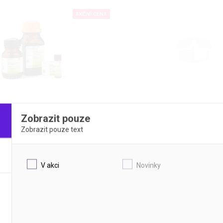
AKČNÍ CENA
PAPAIN
Zobrazit pouze
bílku, bez soli a albuminu, min 35
z papayového latexu 30000 USP-U
mg
Zobrazit pouze text
DETAIL
DETAIL
V akci
Novinky
AKČNÍ CENA