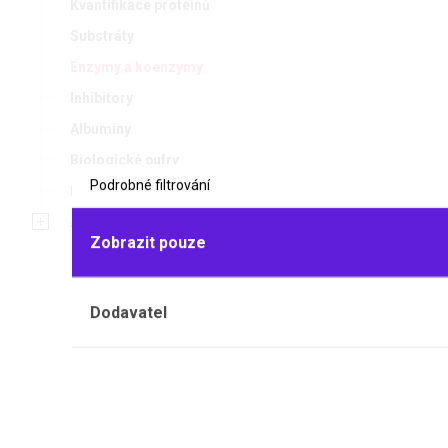
Kvantifikace proteinů
Substráty
Enzymy a koenzymy
Inhibitory
Albuminy
Biologické pufry
Podrobné filtrování
LYSOZYM
Detergenty
Antibiotika
Z vaječného 
Zobrazit pouze
000 FIP U/
Dodavatel